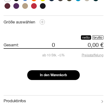
Größe auswählen
netto
brutto
0
0,00 €
Gesamt:
ab
10
Stk. –
5
%
Preisstaffelung
In den Warenkorb
Produktinfos