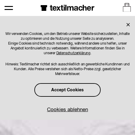
×
besticken
Individuell designte Schals
Hochw
Wir verwenden Cookies, um den Betrieb unserer Website sicherzustellen, Inhalte
für M
zu optimieren und die Nutzung unserer Seite zu analysieren.
Einige Cookies sind technisch notwendig, während andere uns helfen, unser
Angebot kontinuierlich zu verbessern. Weitere Informationen finden Sie in
unserer
Datenschutzerklärung
.
Hinweis: Textilmacher richtet sich ausschließlich an gewerbliche Kundinnen und
Kunden. Alle Preise verstehen sich als Netto-Preise zzgl. gesetzlicher
Mehrwertsteuer.
Accept Cookies
Cookies ablehnen