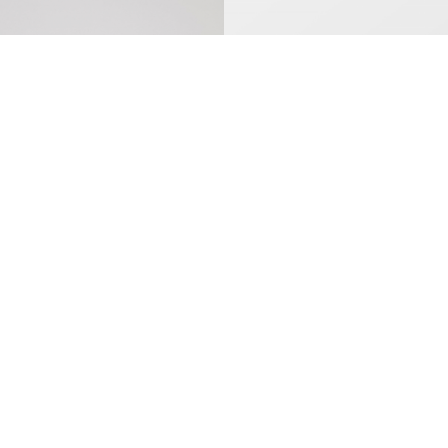
Beanie aus hochwertigem doppellagigen Strick
Fleeceschal
ab
2,56
€
ab
3,64
€
56
2