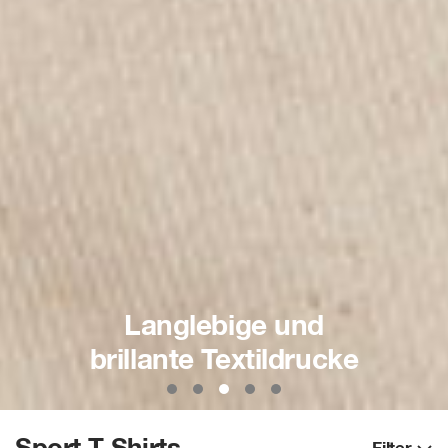
s
Langlebige und
le
brillante Textildrucke
Individu