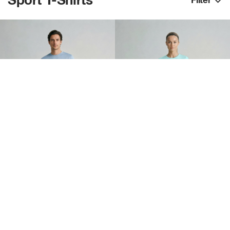
Sport T-Shirts
Filter
Basic Herren Performance T-Shirt aus recyceltem Polyester
Basic Damen Performance T-Shirt aus recyceltem Polyester
ab
4,66
€
ab
4,66
€
52
25