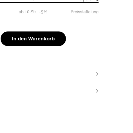
ab
10
Stk. –
5
%
Preisstaffelung
In den Warenkorb