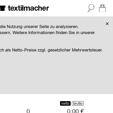
×
Passendes Herrenmodell
die Nutzung unserer Seite zu analysieren.
sern. Weitere Informationen finden Sie in unserer
ge Damen Steppweste
ch als Netto-Preise zzgl. gesetzlicher Mehrwertsteuer.
hlen
netto
brutto
0
0,00 €