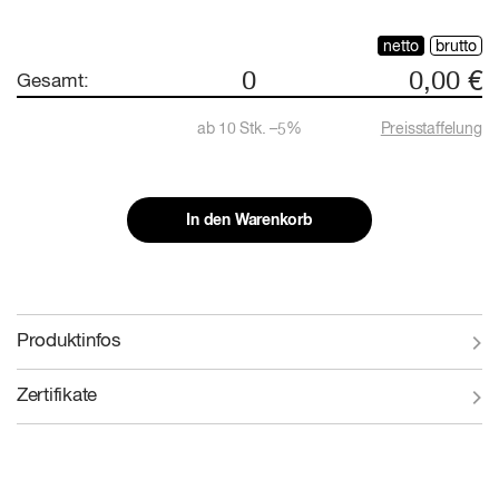
netto
brutto
0
0,00 €
Gesamt:
ab
10
Stk. –
5
%
Preisstaffelung
In den Warenkorb
Produktinfos
Zertifikate